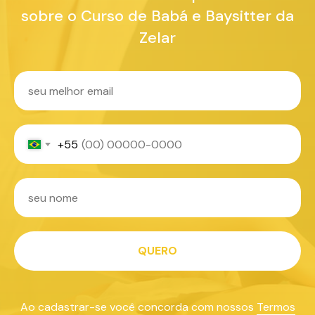
sobre o Curso de Babá e Baysitter da
Zelar
+55
QUERO
Ao cadastrar-se você concorda com nossos
Termos