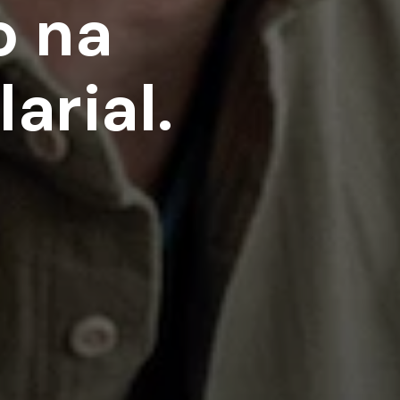
o na
larial
.