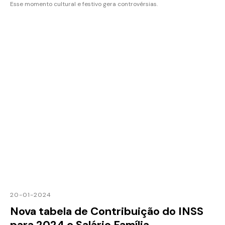
Esse momento cultural e festivo gera controvérsias.
20-01-2024
Nova tabela de Contribuição do INSS
para 2024 e Salário Família.