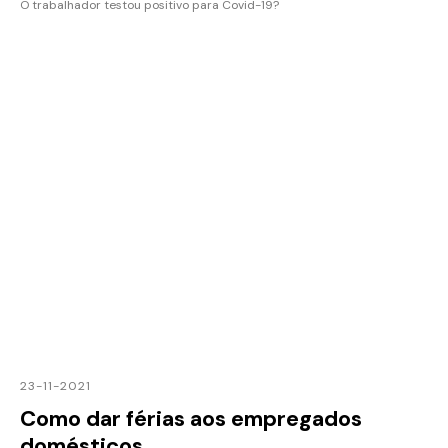
O trabalhador testou positivo para Covid-19?
23-11-2021
Como dar férias aos empregados
domésticos.